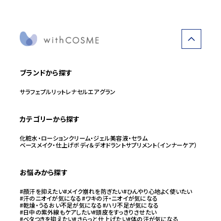
ブランドから探す
サラフェ
プルリット
レナセル
エアグラン
カテゴリーから探す
化粧水・ローション
クリーム・ジェル
美容液・セラム
ベースメイク・仕上げ
ボディ＆デオドラント
サプリメント（インナーケア）
お悩みから探す
#顔汗を抑えたい
#メイク崩れを防ぎたい
#ひんやり心地よく使いたい
#汗のニオイが気になる
#ワキの汗・ニオイが気になる
#乾燥・うるおい不足が気になる
#ハリ不足が気になる
#日中の紫外線もケアしたい
#頭皮をすっきりさせたい
#ベタつきを抑えたい
#さらっと仕上げたい
#体の汗が気になる