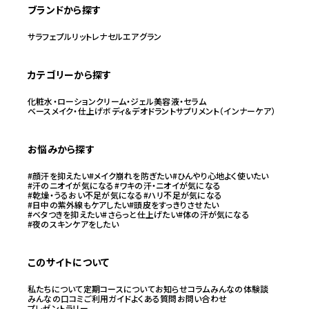
ブランドから探す
サラフェ
プルリット
レナセル
エアグラン
カテゴリーから探す
化粧水・ローション
クリーム・ジェル
美容液・セラム
ベースメイク・仕上げ
ボディ＆デオドラント
サプリメント（インナーケア）
お悩みから探す
#顔汗を抑えたい
#メイク崩れを防ぎたい
#ひんやり心地よく使いたい
#汗のニオイが気になる
#ワキの汗・ニオイが気になる
#乾燥・うるおい不足が気になる
#ハリ不足が気になる
#日中の紫外線もケアしたい
#頭皮をすっきりさせたい
#ベタつきを抑えたい
#さらっと仕上げたい
#体の汗が気になる
#夜のスキンケアをしたい
このサイトについて
私たちについて
定期コースについて
お知らせ
コラム
みんなの体験談
みんなの口コミ
ご利用ガイド
よくある質問
お問い合わせ
プレゼントラリー