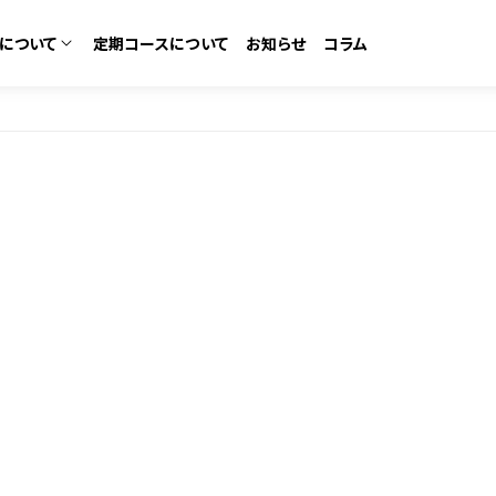
について
定期コースについて
お知らせ
コラム
カテゴリーから探す
コースについて
ム
化粧水・ローション
なの口コミ
ある質問
美容液・セラム
ゼントラリー
ット
ボディ＆デオドラント