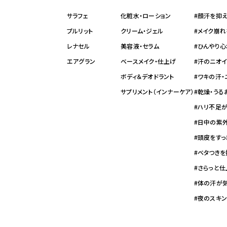
サラフェ
化粧水・ローション
#顔汗を抑
プルリット
クリーム・ジェル
#メイク崩
レナセル
美容液・セラム
#ひんやり心
エアグラン
ベースメイク・仕上げ
#汗のニオ
ボディ＆デオドラント
#ワキの汗
サプリメント（インナーケア）
#乾燥・う
#ハリ不足
#日中の紫
#頭皮をすっ
#ベタつきを
#さらっと
#体の汗が
#夜のスキ