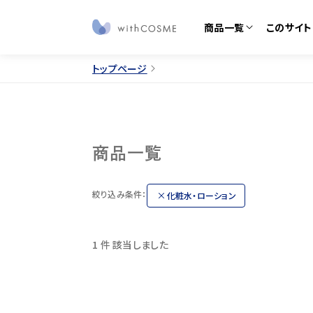
商品一覧
このサイト
トップページ
このサイトについて
すべての商品
ブランドから探す
私たちについて
定期
商品一覧
お知らせ
コラ
みんなの体験談
みん
絞り込み条件：
化粧水・ローション
ご利用ガイド
よく
1 件
該当しました
お問い合わせ
プレ
サラフェ
プルリ