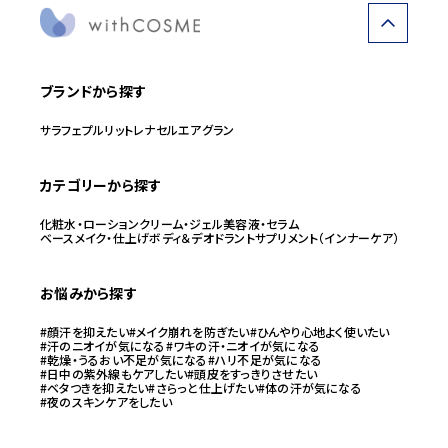
ブランドから探す
サラフェ
プルリット
レナセル
エアグラン
カテゴリーから探す
化粧水・ローション
クリーム・ジェル
美容液・セラム
ベースメイク・仕上げ
ボディ＆デオドラント
サプリメント（インナーケア）
お悩みから探す
#顔汗を抑えたい
#メイク崩れを防ぎたい
#ひんやり心地よく使いたい
#汗のニオイが気になる
#ワキの汗・ニオイが気になる
#乾燥・うるおい不足が気になる
#ハリ不足が気になる
#日中の紫外線もケアしたい
#頭皮をすっきりさせたい
#ベタつきを抑えたい
#さらっと仕上げたい
#体の汗が気になる
#夜のスキンケアをしたい